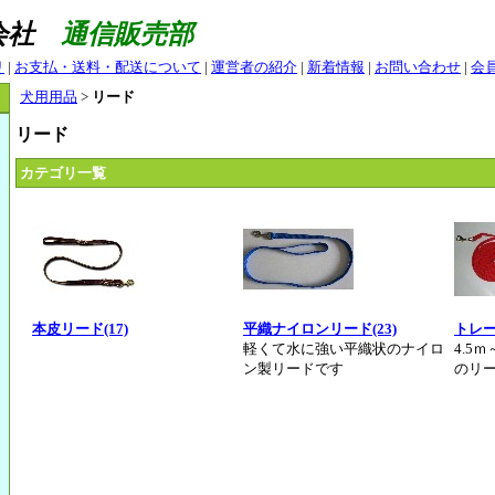
式会社
通信販売部
リ
|
お支払・送料・配送について
|
運営者の紹介
|
新着情報
|
お問い合わせ
|
会
犬用用品
>
リード
リード
カテゴリ一覧
本皮リード(17)
平織ナイロンリード(23)
トレー
軽くて水に強い平織状のナイロ
4.5
ン製リードです
のリ