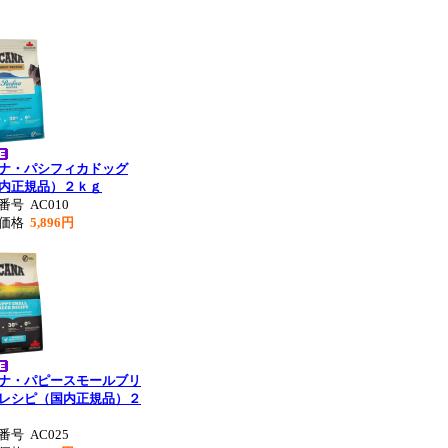
ナ・パシフィカドッグ
内正規品）２ｋｇ
品番号
AC010
売価格
5,896円
ナ・パピースモールブリ
レシピ（国内正規品）２
品番号
AC025