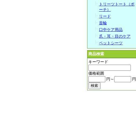
トリーツトート（ポ
ーチ）
リード
首輪
口中ケア用品
爪・耳・目のケア
ペットシーツ
商品検索
キーワード
価格範囲
円～
円