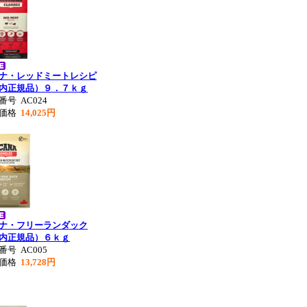
ナ・レッドミートレシピ
内正規品）９．７ｋｇ
品番号
AC024
別価格
14,025円
ナ・フリーランダック
内正規品）６ｋｇ
品番号
AC005
別価格
13,728円