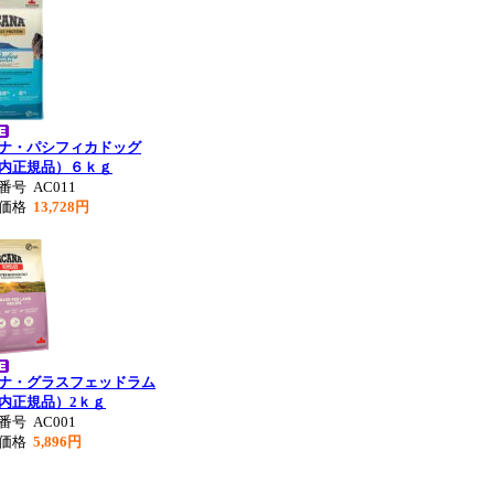
ナ・パシフィカドッグ
内正規品）６ｋｇ
品番号
AC011
別価格
13,728円
ナ・グラスフェッドラム
内正規品）2ｋｇ
品番号
AC001
売価格
5,896円