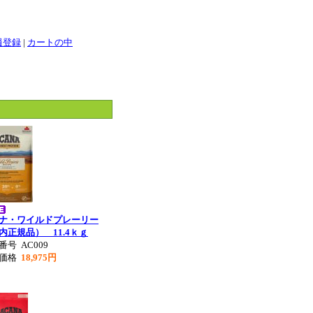
員登録
|
カートの中
ナ・ワイルドプレーリー
内正規品） 11.4ｋｇ
品番号
AC009
別価格
18,975円