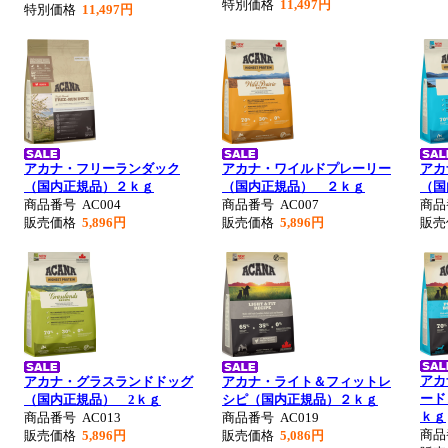
特別価格
11,497円
特別価格
11,497円
アカナ・フリーランダック
アカナ・ワイルドプレーリー
アカ
（国内正規品）２ｋｇ
（国内正規品） ２ｋｇ
（国
商品番号
AC004
商品番号
AC007
商
販売価格
5,896円
販売価格
5,896円
販
アカ
アカナ・グラスランドドッグ
アカナ・ライト＆フィットレ
ード
（国内正規品） 2ｋｇ
シピ（国内正規品）２ｋｇ
ｋｇ
商品番号
AC013
商品番号
AC019
商
販売価格
5,896円
販売価格
5,086円