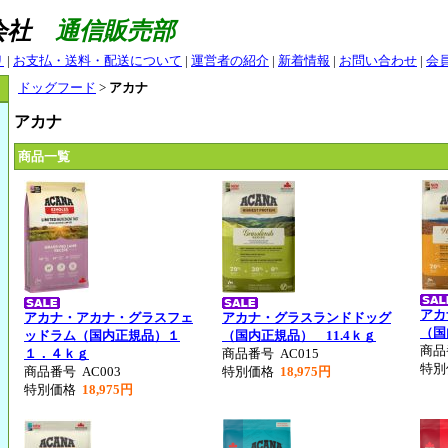
式会社
通信販売部
リ
|
お支払・送料・配送について
|
運営者の紹介
|
新着情報
|
お問い合わせ
|
会
ドッグフード
>
アカナ
アカナ
商品一覧
アカ
アカナ・アカナ・グラスフェ
アカナ・グラスランドドッグ
（国
ッドラム（国内正規品）１
（国内正規品） 11.4ｋｇ
商
１．４ｋｇ
商品番号
AC015
特
商品番号
AC003
特別価格
18,975円
特別価格
18,975円