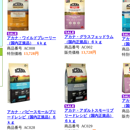
アカナ・グラスフェッドラム
アカナ・ワイルドプレーリー
アカ
（国内正規品）６ｋｇ
（国内正規品） 6ｋｇ
（国
商品番号
AC002
商品番号
AC008
商
販売価格
13,728円
特別価格
13,728円
特
アカ
（国
アカナ・アダルトスモーリブ
商
アカナ・パピースモールブリ
リードレシピ（国内正規品）
販
ードレシピ（国内正規品）６
６ｋｇ
ｋｇ
商品番号
AC029
商品番号
AC028