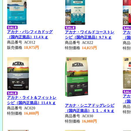
アカナ・パシフィカドッグ
アカナ・ワイルドコーストレ
アカ
（国内正規品）11.4ｋｇ
シピ（国内正規品）9.7ｋｇ
（国
商品番号
AC012
商品番号
AC022
商
販売価格
18,975円
特別価格
14,025円
特
アカ
アカナ・ライト＆フィットレ
（国
シピ（国内正規品）11.4ｋｇ
アカナ・シニアドッグレシピ
商
商品番号
AC020
（国内正規品）１１．４ｋｇ
特
特別価格
16,088円
商品番号
AC030
特別価格
16,088円