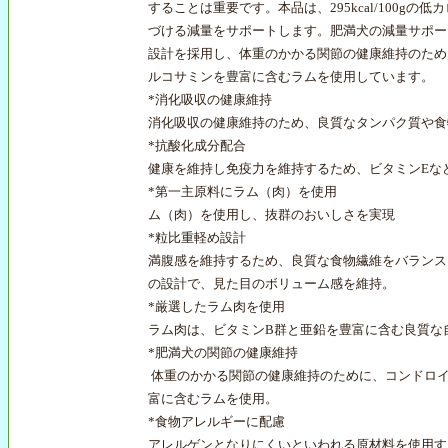
することは重要です。本品は、295kcal/100gの
づける減量をサポートします。肥満犬の減量サポー
設計を採用し、体重のかかる関節の健康維持のため
ルコサミンを豊富に含むラムを使用しています。
*
消化吸収の健康維持
消化吸収の健康維持のため、良質なタンパク質や食
*
抗酸化成分配合
健康を維持し免疫力を維持するため、ビタミンEな
*
第一主原料にラム（肉）を使用
ム（肉）を使用し、抜群のおいしさを実現
*
粒比重軽め設計
満腹感を維持するため、良質な食物繊維をバランス
の設計で、見た目のボリューム感を維持。
*
厳選したラム肉を使用
ラム肉は、ビタミンB群と亜鉛を豊富に含む良質な
*
肥満犬の関節の健康維持
体重のかかる関節の健康維持のために、コンドロ
富に含むラムを使用。
*
食物アレルギーに配慮
アレルゲンとなりにくいといわれる原材料を使用す