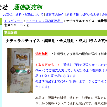
式会社
通信販売部
リ
|
お支払・送料・配送について
|
運営者の紹介
|
新着情報
|
お問い合わせ
|
会
ドッグフード
>
ニュートロ（国内正規品）
>
ナチュラルチョイス・減量用
玄米１３．５ｋｇ
商品詳細
ナチュラルチョイス・減量用・全犬種用・成犬用ラム＆玄
送料無料
（＊沖縄県および離島の場合の送料は別途
お取り寄せ品 ：
通常4～7日で発送させていた
(
Webにてご注文入力していただけるよう在庫数は
品はお取り寄せ品になります
発送準備完了までに4～7日要します、予めご了承
たします）
本品は、肥満犬の減量に適した、効果的に摂取カロ
き、かつ栄養バランスに優れた製品です。健康維持