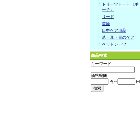
トリーツトート（ポ
ーチ）
リード
首輪
口中ケア用品
爪・耳・目のケア
ペットシーツ
商品検索
キーワード
価格範囲
円～
円