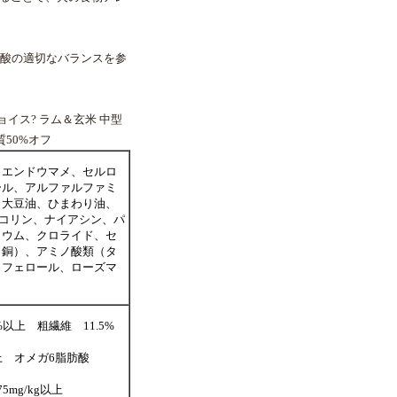
肪酸の適切なバランスを参
ョイス? ラム＆玄米 中型
質50%オフ
、エンドウマメ、セルロ
ール、アルファルファミ
、大豆油、ひまわり油、
E、コリン、ナイアシン、パ
リウム、クロライド、セ
、銅）、アミノ酸類（タ
コフェロール、ローズマ
%以上 粗繊維 11.5%
g 以上 オメガ6脂肪酸
mg/kg以上