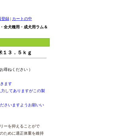
員登録
|
カートの中
・全犬種用・成犬用ラム＆
米１３．５ｋｇ
お尋ねください ）
だきます
入力してありますがこの製
くださいますようお願いい
リーを抑えることがで
のために適正体重を維持