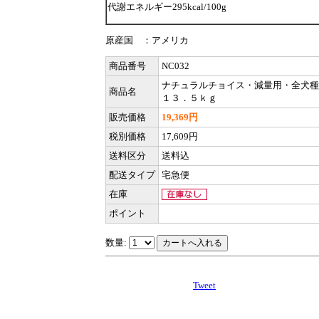
代謝エネルギー295kcal/100g
原産国 ：アメリカ
商品番号
NC032
ナチュラルチョイス・減量用・全犬種
商品名
１３．５ｋｇ
販売価格
19,369円
税別価格
17,609円
送料区分
送料込
配送タイプ
宅急便
在庫
ポイント
数量:
Tweet