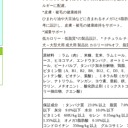
ルギーに配慮。
*
皮膚・被毛の健康維持
ひまわり油や大豆油などに含まれるオメガ3と6脂
考に設計し、皮膚・被毛の健康維持をサポート。
*
減量サポート
低カロリー・低脂質*の製品設計。 * ナチュラル チ
犬～大型犬用 成犬用 製品比 カロリー18%オフ、脂
原材料 ：ラム（肉）、米糠、玄米、ラムミール
ース、ヒヨコマメ、エンドウタンパク、オートミ
ール、ビートパルプ、タンパク加水分解物、鶏脂
ビタミン類（A、B1、B2、B6、B12、C、D3、
ントテン酸、ビオチン、葉酸）、ミネラル類（カ
レン、ナトリウム、マンガン、ヨウ素、亜鉛、鉄
ウリン、メチオニン）、酸化防止剤（ミックスト
リー抽出物、クエン酸）
保証成分 ：タンパク質 23.0% 以上 脂質 7.0
以下 灰分 9.0%以下 水分 10.0% 以下
ビタミンE 60IU/kg 以上 セレン 0.35mg/k
1.35%以上 オメガ3脂肪酸 0.10%以上
コンドロイチン 350mg/kg 以上 グルコサミン 75