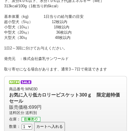
下、灰分4.0％以下、水分7.0％以下代謝エネルギー（ME）
313kcal/100g（1枚当り約6kcal）
基本体重（kg) 1日当りの給与量の目安
超小型犬（5㎏） 12枚以内
小型犬（10㎏） 18枚以内
中型犬（20㎏） 36枚以内
大型犬（30㎏ 48枚以内
1日2～3回に分けてお与えください。
発売元 ：株式会社森乳サンワールド
取り寄せになる場合があります、通常3～7日で発送できます
商品番号:MN030
お気に入り低カロリービスケット300ｇ 限定超特価
セール
販売価格:699円
送料区分:送料別
在庫：
数量：
カートへ入れる