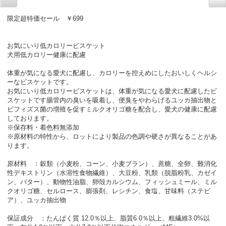
限定超特価セール ￥699
お気にいり低カロリービスケット
犬用低カロリー健康に配慮
体重が気になる愛犬に配慮し、カロリーを控えめにしたおいしくヘルシ
ーなビスケットです。
お気にいり低カロリービスケットは、体重が気になる愛犬に配慮したビ
スケットです腸管内の臭いを吸着し、便臭をやわらげるユッカ抽出物と
ビフィズス菌の増殖を促すミルクオリゴ糖を配合し、愛犬の健康に配慮
しております。
※保存料・着色料無添加
※原材料の特性から、ロットにより製品の色調や硬さが異なることがあ
ります。
原材料 ：穀類（小麦粉、コーン、小麦ブラン）、蔗糖、全卵、難消化
性デキストリン（水溶性食物繊維）、大豆粉、乳類（脱脂粉乳、カゼイ
ン、バター）、動物性油脂、卵殻カルシウム、フィッシュミール、ミル
クオリゴ糖、セルロース、膨張剤、レシチン、食塩、甘味料（ステビ
ア）、ユッカ抽出物
保証成分 ：たんぱく質 12.0％以上、脂質6.0％以上、粗繊維3.0%以